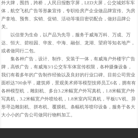
外大牌，围挡，跨桥，人民日报数字屏，LED大屏，公交城郊车车
体，航空飞机广告等形象宣传，专职给房产企业做品牌宣传。为房
产拿地、预售、实销、促销、活动等项目密切配合，做好品牌公
关。
以信誉为生命，以产品为先导，服务于威海万科、万成、万
达、恒大、碧桂园、华发、中海、融创、龙湖、望府等知名地产，
或者做同行二包。
集各种广告，设计、制作、安装于一体，有威海户外楼宇广告
牌，高铁广告，有威海3/1公交车车体宣传权限，各种摄像设备，
我们有着多年的广告制作经验以及良好的行业口碑。目前公司营业
面积达700余平，建筑师，景观美术师等模型技师员工6名，拥有有
各种模型机 ，雕刻机、多台3.2米幅宽户外写真机，1.8米幅宽户外
写真机，3.2米幅宽户外喷绘机，1.8米室内写真机，平板UV机、异
形寻边雕刻机、拼布机、覆膜机、条幅机等喷印设备，服务于各大
大小小的广告公司做同行物料加工。