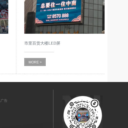
市里百货大楼LED屏
MORE >
机广告