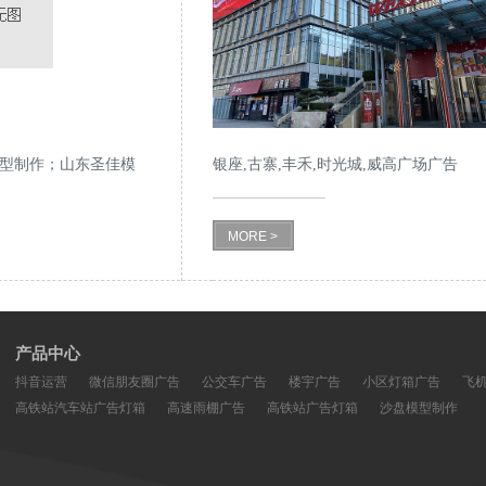
型制作；山东圣佳模
银座,古寨,丰禾,时光城,威高广场广告
MORE >
产品中心
抖音运营
微信朋友圈广告
公交车广告
楼宇广告
小区灯箱广告
飞
高铁站汽车站广告灯箱
高速雨棚广告
高铁站广告灯箱
沙盘模型制作